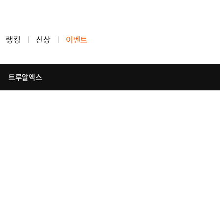
랭킹
신상
이벤트
트루알엑스