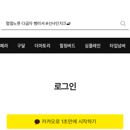
멀멀노릇 다굽자 빵러셔 #선샤인치크🧇
리페라
구달
더마토리
힐링버드
심플레인
타입넘버
로그인
카카오로 1초만에 시작하기