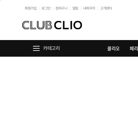
본문바로가기
회원가입
로그인
장바구니
알림
내파우치
고객센터
클리오
페
카테고리