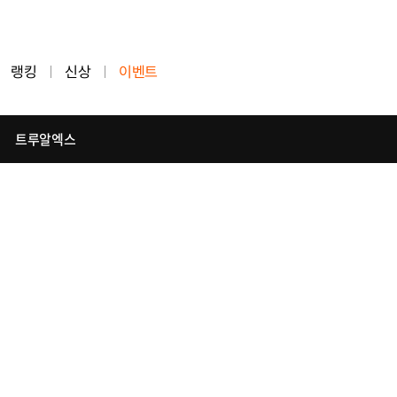
랭킹
신상
이벤트
트루알엑스