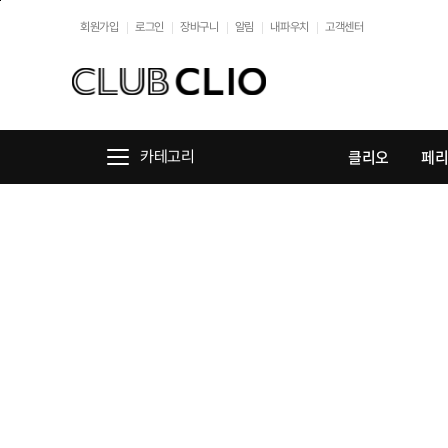
본문바로가기
회원가입
로그인
장바구니
알림
내파우치
고객센터
클리오
페
카테고리