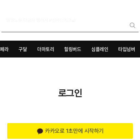
리페라
구달
더마토리
힐링버드
심플레인
타입넘버
로그인
카카오로 1초만에 시작하기