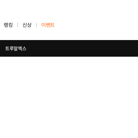
랭킹
신상
이벤트
트루알엑스