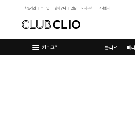
본문바로가기
회원가입
로그인
장바구니
알림
내파우치
고객센터
클리오
페
카테고리