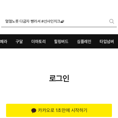
멀멀노릇 다굽자 빵러셔 #선샤인치크🧇
리페라
구달
더마토리
힐링버드
심플레인
타입넘버
로그인
카카오로 1초만에 시작하기