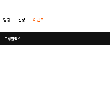
랭킹
신상
이벤트
트루알엑스