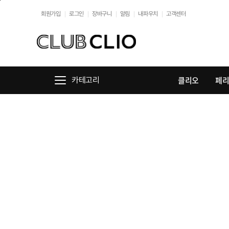
본문바로가기
회원가입
로그인
장바구니
알림
내파우치
고객센터
클리오
페
카테고리