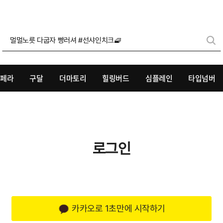
멀멀노릇 다굽자 빵러셔 #선샤인치크🧇
리페라
구달
더마토리
힐링버드
심플레인
타입넘버
로그인
카카오로 1초만에 시작하기