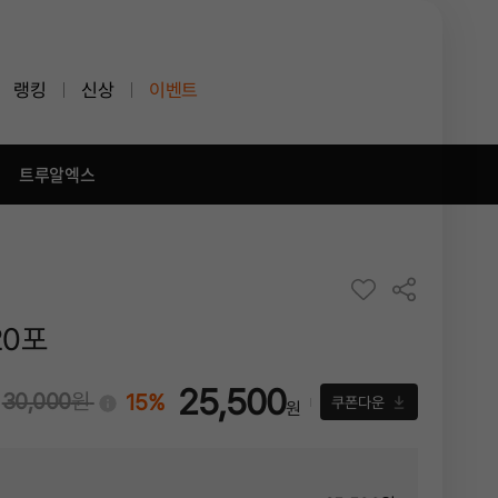
랭킹
신상
이벤트
트루알엑스
20포
25,500
30,000
원
15%
!
쿠폰다운
원