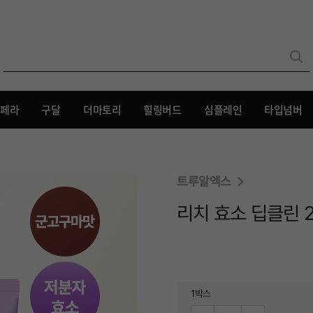
[더마토리 l 담곰이] 여름 피부 생존 대작전🌴
리페라
구달
더마토리
힐링버드
심플레인
타입넘버
트루알엑스
리치 효소 딥클린 
1박스