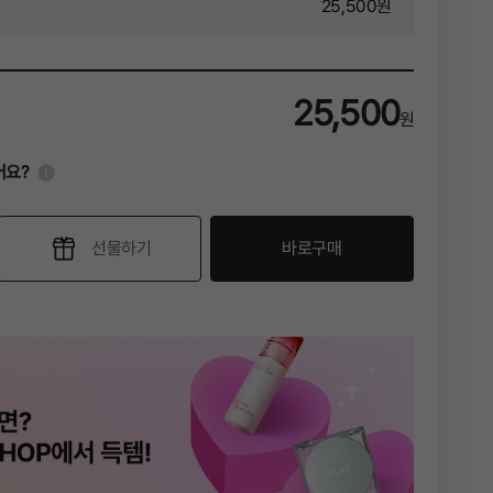
25,500
원
25,500
원
!
어요?
선물하기
바로구매