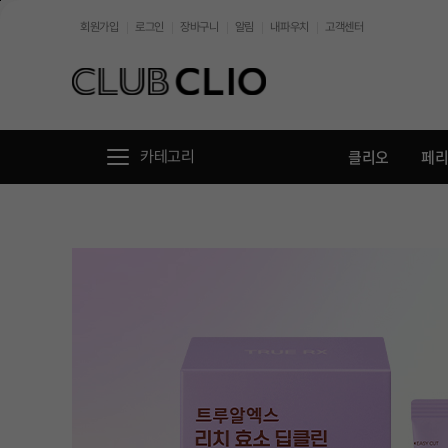
본문바로가기
회원가입
로그인
장바구니
알림
내파우치
고객센터
//
클리오
페
카테고리