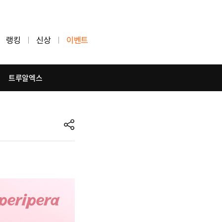
랭킹
신상
이벤트
트루알엑스