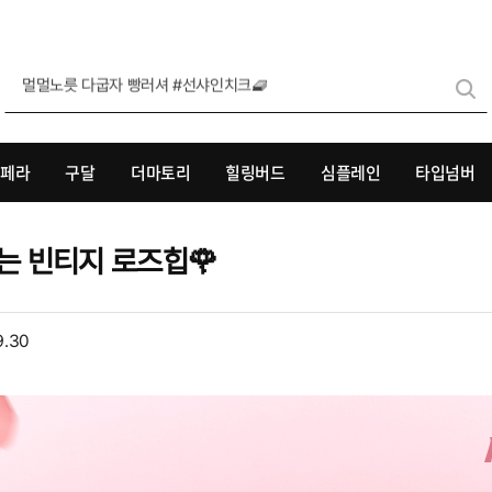
[더마토리 l 담곰이] 여름 피부 생존 대작전🌴
리페라
구달
더마토리
힐링버드
심플레인
타입넘버
는 빈티지 로즈힙🌹
9.30