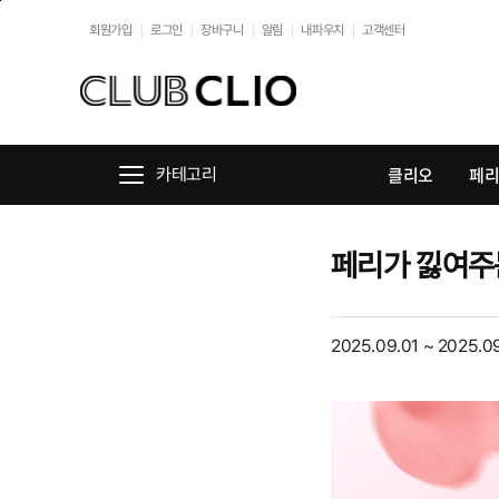
본문바로가기
회원가입
로그인
장바구니
알림
내파우치
고객센터
클리오
페
카테고리
페리가 낋여주
2025.09.01
~
2025.0