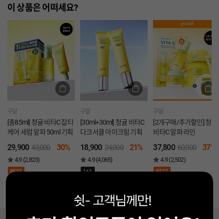
이 상품은 어떠세요?
구달
구달
구달
[총85ml] 청귤 비타C 잡티
[30ml+30ml] 청귤 비타C
[2개구매/추가할인] 청귤
케어 세럼 알파 50ml 기획
다크서클 아이크림 기획
비타C 알파 라인
29,900
30%
18,900
21%
37,800
37%
43,000
24,000
60,000
4.9 (2,823)
4.9 (4,065)
4.9 (2,502)
BEST
1+1
BEST
상담 챗봇입니다!