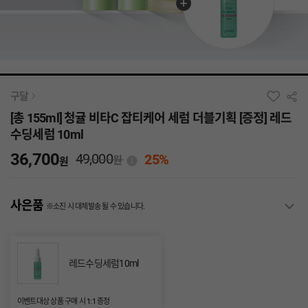
구달
[총 155ml] 청귤 비타C 잡티케어 세럼 더블기획 [증정] 레드
수딩세럼 10ml
36,700
49,000
25%
원
원
사은품
※소진 시 대체발송 될 수 있습니다.
레드수딩세럼10ml
이벤트대상 상품 구매 시 1:1 증정