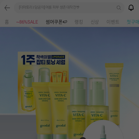
[더마토리 l 담곰이] 여름 피부 생존 대작전🌴
홈
~86%SALE
썸머쿠폰🍉
랭킹
신상
이벤트
첫구