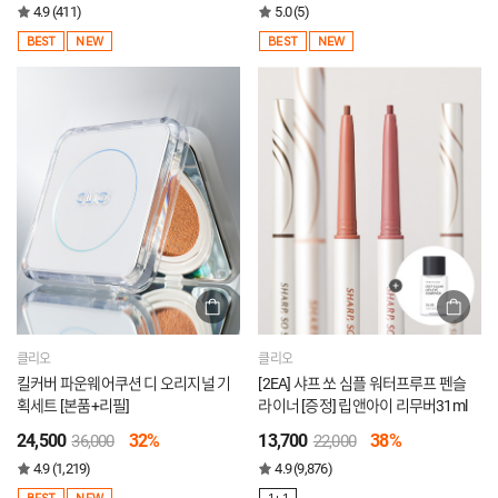
4.9 (411)
5.0 (5)
BEST
NEW
BEST
NEW
클리오
클리오
킬커버 파운웨어쿠션 디 오리지널 기
[2EA] 샤프 쏘 심플 워터프루프 펜슬
획세트 [본품+리필]
라이너 [증정] 립앤아이 리무버31ml
24,500
32%
13,700
38%
36,000
22,000
4.9 (1,219)
4.9 (9,876)