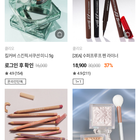
클리오
클리오
킬커버 스킨픽서쿠션 미니 5g
[2EA] 수퍼프루프 펜 라이너
로그인 후 확인
18,900
37%
16,000
30,000
4.9 (154)
4.9 (211)
온라인단독
1+1