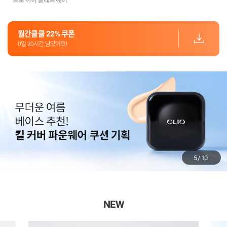
월간클클 22% 쿠폰
0일 20시간 남았어요!
6
/
10
NEW