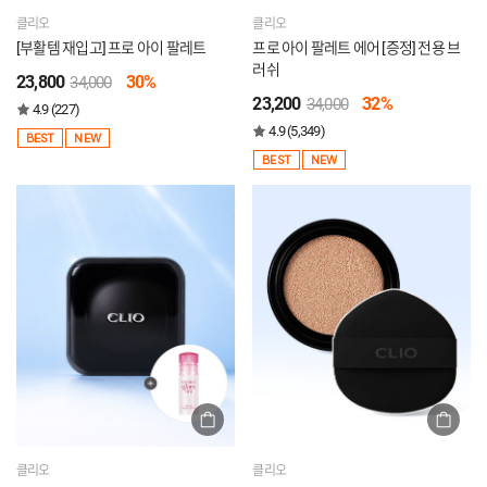
클리오
클리오
[부활템 재입고] 프로 아이 팔레트
프로 아이 팔레트 에어 [증정] 전용 브
러쉬
23,800
30%
34,000
23,200
32%
34,000
4.9 (227)
4.9 (5,349)
BEST
NEW
BEST
NEW
클리오
클리오