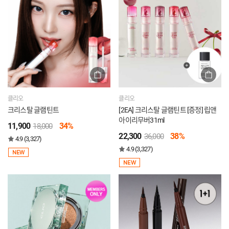
클리오
클리오
크리스탈 글램틴트
[2EA] 크리스탈 글램틴트 [증정] 립앤
아이리무버31ml
11,900
34%
18,000
22,300
38%
36,000
4.9 (3,327)
4.9 (3,327)
NEW
NEW