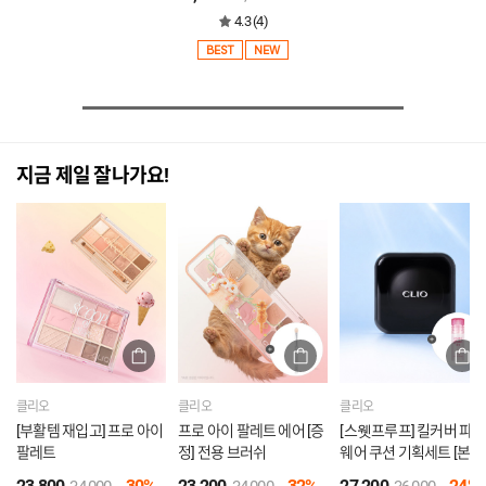
4.3 (4)
BEST
NEW
지금 제일 잘나가요!
클리오
클리오
클리오
[부활템 재입고] 프로 아이
프로 아이 팔레트 에어 [증
[스웻프루프] 킬커버 파운
팔레트
정] 전용 브러쉬
웨어 쿠션 기획세트 [본품
+리필] [증정] 글램틴트미