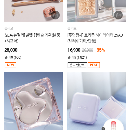
클리오
클리오
[2EA/뉴컬러] 벨벳 립펜슬 기획(본품
[투명광채] 프리즘 하이라이터 25AD
+샤프너)
(브러쉬기획/단품)
28,000
16,900
35%
26,000
4.9 (166)
4.9 (1,824)
NEW
온라인단독
BEST