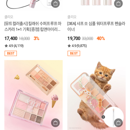
클리오
클리오
[뮤트컬러출시] 킬래쉬 수퍼프루프 마
[3EA] 샤프 쏘 심플 워터프루프 펜슬라
스카라 1+1 기획 [증정] 립앤아이리무
이너
버31ml
17,400
3%
19,700
40%
18,000
33,000
4.9 (4,119)
4.9 (9,875)
BEST
BEST