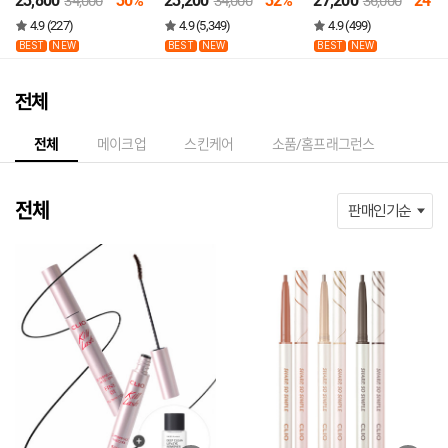
23,800
30%
23,200
32%
27,200
24%
34,000
34,000
36,000
니1호
4.9 (227)
4.9 (5,349)
4.9 (499)
BEST
NEW
BEST
NEW
BEST
NEW
전체
전체
메이크업
스킨케어
소품/홈프래그런스
전체