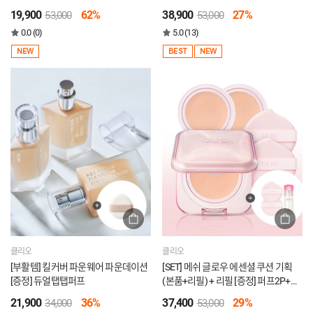
프렙베이스 미니
+쇼핑백
19,900
62%
38,900
27%
53,000
53,000
0.0 (0)
5.0 (13)
NEW
BEST
NEW
클리오
클리오
[부활템] 킬커버 파운웨어 파운데이션
[SET] 메쉬 글로우 에센셜 쿠션 기획
[증정] 듀얼탭탭퍼프
(본품+리필) + 리필 [증정] 퍼프2P+글
램틴트 미니
21,900
36%
37,400
29%
34,000
53,000