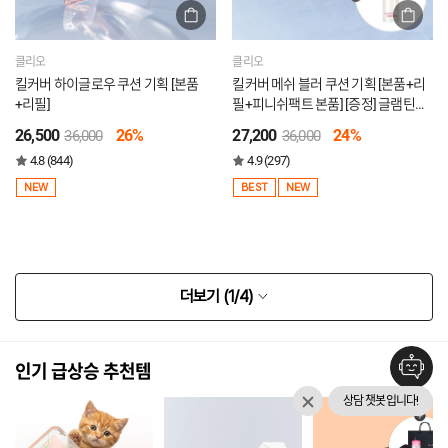
클리오
클리오
킬커버 하이글로우 쿠션 기획 [본품
킬커버 메쉬 블러 쿠션 기획 [본품+리
+리필]
필+피니쉬팩트 본품] [증정] 글램틴트
미니
26,500
26%
27,200
24%
36,000
36,000
4.8 (844)
4.9 (297)
NEW
BEST
NEW
더보기 (
1
/4)
인기 급상승 추천템
상담 챗봇입니다!