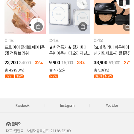
클리오
클리오
클리오
프로 아이 팔레트 에어 [증
★한정특가★ 킬커버 파
[SET] 킬커버 파운웨어 쿠
정] 전용 브러쉬
운웨어쿠션 디 오리지널
션 기획세트+리필 [증정]
미니 (21N, 23N)
퍼프2P+글램틴트 미니
23,200
32%
9,900
38%
38,900
27%
34,000
16,000
53,000
+쇼핑백
4.9 (5,349)
4.7 (25)
5.0 (13)
BEST
NEW
NEW
BEST
NEW
Facebook
Instagram
Youtube
(주) 클리오
대표 : 한현옥 사업자 등록번호 : 211-86-22189