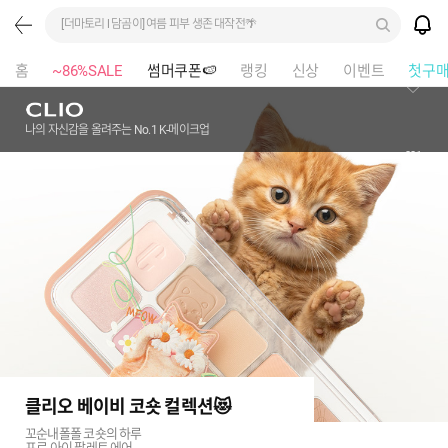
[더마토리 l 담곰이] 여름 피부 생존 대작전🌴
홈
~86%SALE
썸머쿠폰🍉
랭킹
신상
이벤트
첫구
나의 자신감을 올려주는 No.1 K-메이크업
281
클리오 베이비 코숏 컬렉션😻
꼬순내폴폴 코숏의 하루
프로 아이 팔레트 에어