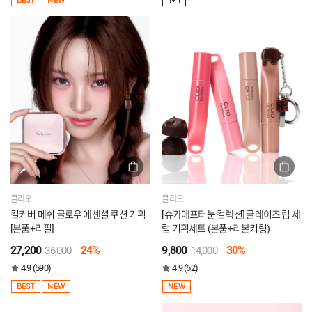
BEST
NEW
1+1
클리오
클리오
킬커버 메쉬 글로우 에센셜 쿠션 기획
[슈가애프터눈 컬렉션] 글레이즈 립 세
[본품+리필]
럼 기획세트 (본품+리본키링)
27,200
24%
9,800
30%
36,000
14,000
4.9 (590)
4.9 (62)
BEST
NEW
NEW