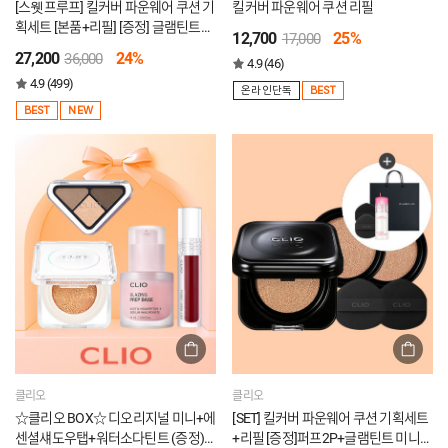
[스웻프루프] 킬커버 파운웨어 쿠션 기
킬커버 파운웨어 쿠션 리필
획세트 [본품+리필] [증정] 글램틴트미
12,700
25%
17,000
니1호
27,200
24%
36,000
4.9 (46)
4.9 (499)
온라인단독
BEST
BEST
NEW
클리오
클리오
☆클리오 BOX☆ 디오리지널 미니+에
[SET] 킬커버 파운웨어 쿠션 기획세트
센셜섀도우탭+워터소다틴트 (증정)
+리필 [증정]퍼프2P+글램틴트 미니