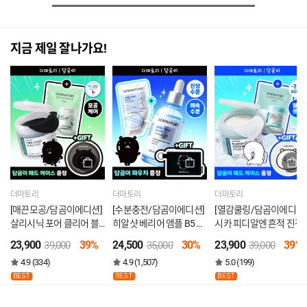
지금 제일 잘나가요!
더마토리
더마토리
더마토리
[매끈모공/담곰이에디션]
[수분충전/담곰이에디션]
[열감쿨링/담곰이에디션]
살리시닉 포어 클리어 블
히알샷 베리어 앰플 B5 리
시카 피디알엔 흔적 진정
랙패드 리필기획 (70매
필기획 (50ml+50ml+파우
거즈패드 리필기획 (70매
23,900
39%
24,500
30%
23,900
39%
39,000
35,000
39,000
+70매+패드케이스)
치)
+70매+패드케이스)
4.9 (334)
4.9 (1,507)
5.0 (199)
BEST
BEST
BEST