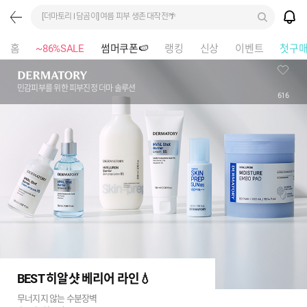
[더마토리 l 담곰이] 여름 피부 생존 대작전🌴
홈
~86%SALE
썸머쿠폰🍉
랭킹
신상
이벤트
첫구
민감피부를 위한 피부진정 더마 솔루션
616
BEST 히알샷 베리어 라인💧
무너지지 않는 수분장벽