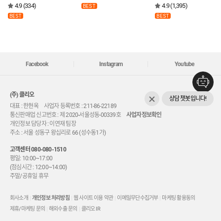
4.9 (334)
4.9 (1,395)
BEST
BEST
BEST
Facebook
Instagram
Youtube
(주) 클리오
상담 챗봇입니다!
대표 : 한현옥 사업자 등록번호 : 211-86-22189
통신판매업 신고번호 : 제 2020-서울성동-00339호
사업자정보확인
개인정보 담당자 : 이연재 팀장
주소 : 서울 성동구 왕십리로 66 (성수동1가)
고객센터
080-080-1510
평일: 10:00~17:00
(점심시간 : 12:00~14:00)
주말/공휴일 휴무
회사소개
개인정보 처리방침
웹 사이트 이용 약관
이메일무단수집거부
마케팅 활용동의
제휴/마케팅 문의
해외수출 문의
클리오 IR