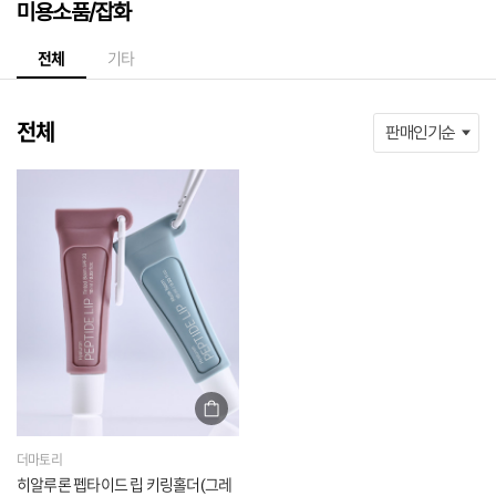
미용소품/잡화
전체
기타
전체
더마토리
히알루론 펩타이드 립 키링홀더(그레