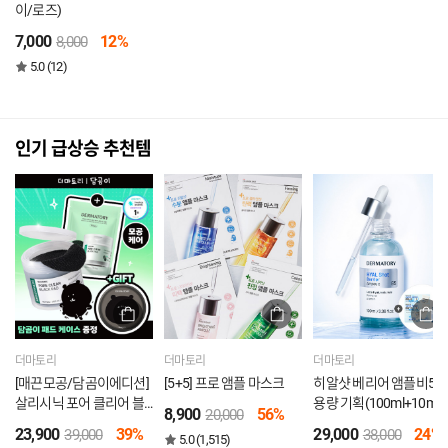
이/로즈)
7,000
12%
8,000
5.0 (12)
인기 급상승 추천템
더마토리
더마토리
더마토리
[매끈모공/담곰이에디션]
[5+5] 프로 앰플 마스크
히알샷 베리어 앰플비5 
살리시닉 포어 클리어 블
용량 기획(100ml+10ml)
8,900
56%
20,000
랙패드 리필기획 (70매
[증정] 앰플&크림 듀오샤
23,900
39%
29,000
24%
39,000
38,000
5.0 (1,515)
+70매+패드케이스)
세 2매