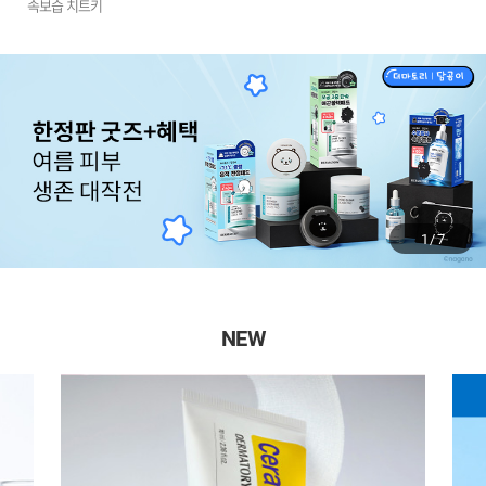
속보습 치트키
1
/
7
NEW