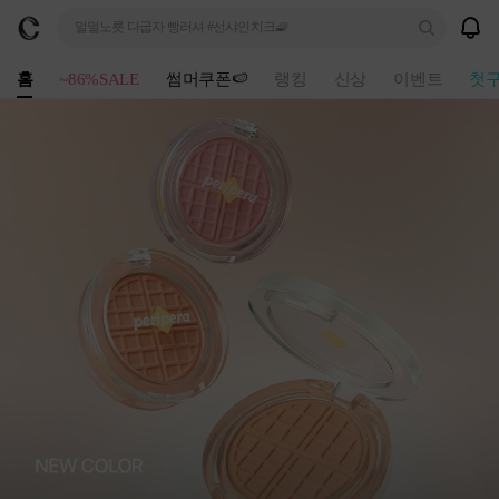
멀멀노릇 다굽자 빵러셔 #선샤인치크🧇
홈
~86%SALE
썸머쿠폰🍉
랭킹
신상
이벤트
첫