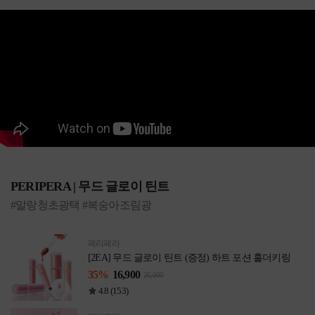
PERIPERA | 무드 글로이 틴트
#말랑청초광택 #복숭아조림광
페리페라
[2EA] 무드 글로이 틴트 (증정) 하트 포션 홀더키링
35%
16,900
26,000
4.8 (153)