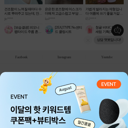
건조함이 느껴질 때마다 수
은은한 로즈향에 머스크가
가볍게 발라지는 제형입니
시로 뿌려주고 있는데, 안개
더해져 고급스럽고 부담 없
다 여름에 쓰기 좋을거같아
처럼 미세하게 분사돼 얼굴
이 사용할 수 있었어요. 향
구매했어요
jin****
ka4****
051****
전체에 고르게 밀착되는 점
이 너무 진하지 않아 데일리
이 정말 마음에 들어요. 분
로 쓰기 좋고, 땀을 닦은 뒤
[보습결광] 피오니
[2EA] TYPE No.센티
청귤 비타C E TXA
사력이 곱고 고르게 퍼져 피
에도 상쾌함이 오래 유지됩
펩타이드 주름 흔적
드 쿨링시트
세럼 기획(30ml+미
부에 뭉치거나 흘러내리지
니다. 시트가 촉촉해서 피부
에센스 미스트 120ml
스트 50ml)
않아서 사용감도 깔끔한 편
를 부드럽게 닦아주고 휴대
상담 챗봇입니다!
이에요.
하기도 편해 자주 손이 가네
요.
수정 화장 전후에도 사용하
고 있는데 여러 번 덧뿌려도
Facebook
Instagram
Youtube
끈적이거나 무거운 느낌이
없어서 여름에도 데일리로
사용하기 좋네요. 사용 후
촉촉함이 오래 유지되는 느
(주) 클리오
낌이라 피부가 한결 편안하
대표 : 한현옥 사업자 등록번호 : 211-86-22189
게 느껴졌고, 산뜻하게 흡수
되면서 자연스럽게 윤기를
통신판매업 신고번호 : 제 2020-서울성동-00339호
사업자정보확인
더해줘 피부 결도 한층 매끈
개인정보 담당자 : 이연재 팀장
해 보이는 느낌이에요.
주소 : 서울 성동구 왕십리로 66 (성수동1가)
용기도 가벼워 외출할 때도
고객센터
080-080-1510
항상 챙겨 다니며 수시로 사
평일: 10:00~17:00
용하고 있답니다. 요즘 가장
자주 손이 가는 제품이에요.
(점심시간 : 12:00~14:00)
주말/공휴일 휴무