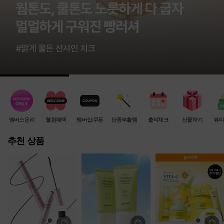
멤버스온리
웰컴혜택
멤버십/쿠폰
단종부활템
출석체크
선물하기
뷰티
추천 상품