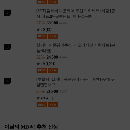
BEST
NEW
[SET] 킬커버 파운웨어 쿠션 기획세트+리필 [증
2
정]퍼프2P+글램틴트 미니+쇼핑백
27%
38,900
53,000
5.0 (13)
BEST
NEW
킬커버 파운웨어쿠션 디 오리지널 기획세트 [본
3
품+리필]
32%
24,500
36,000
4.9 (1,221)
BEST
NEW
[부활템] 킬커버 파운웨어 파운데이션 [증정] 듀
4
얼탭탭퍼프
36%
21,900
34,000
4.9 (411)
BEST
NEW
이달의 MD픽! 추천 신상