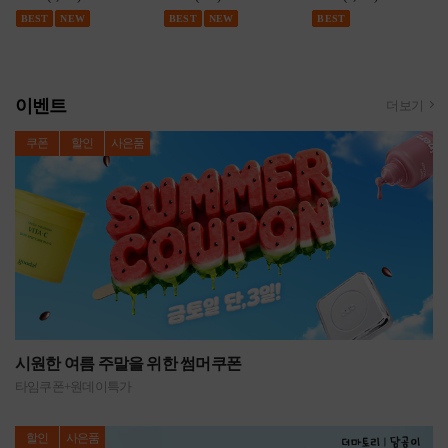
BEST
NEW
BEST
NEW
BEST
이벤트
더보기
쿠폰
할인
사은품
시원한 여름 주말을 위한 썸머쿠폰
타임쿠폰+원데이특가
할인
사은품