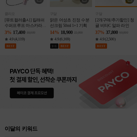
클리오
구달
구달
[뮤트컬러출시] 킬래쉬
맑은 어성초 진정 수분
[2개구매/추가할인] 청
수퍼프루프 마스카라
선크림 50ml 1+1 기획
귤 비타C 알파 라인
1+1 기획 [증정] 립앤아
3%
17,400
14%
18,900
37%
37,800
18,000
22,000
60,000
이리무버31ml
4.9 (4,119)
4.9 (6,169)
4.9 (2,500)
BEST
1+1
BEST
BEST
이달의 키워드