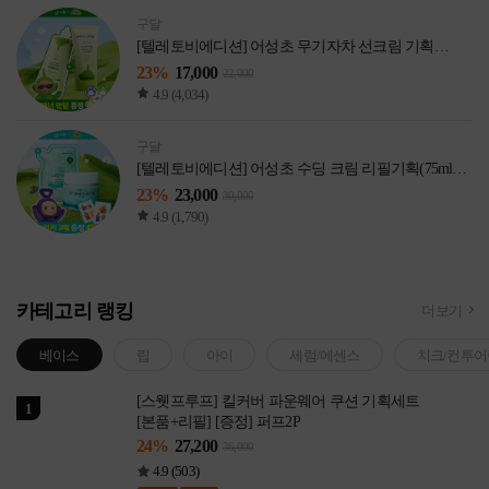
구달
[텔레토비에디션] 어성초 무기자차 선크림 기획
(50ml*2개+카라비너 1종(랜덤))
23%
17,000
22,000
4.9 (4,034)
구달
[텔레토비에디션] 어성초 수딩 크림 리필기획(75ml*2
개+왕스티커 3매(랜덤))
23%
23,000
30,000
4.9 (1,790)
카테고리 랭킹
더보기
베이스
립
아이
세럼/에센스
치크/컨투어
[스웻프루프] 킬커버 파운웨어 쿠션 기획세트
1
[본품+리필] [증정] 퍼프2P
24%
27,200
36,000
4.9 (503)