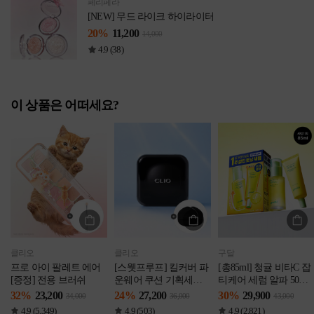
페리페라
[NEW] 무드 라이크 하이라이터
20%
11,200
14,000
4.9 (38)
이 상품은 어떠세요?
클리오
클리오
구달
프로 아이 팔레트 에어
[스웻프루프] 킬커버 파
[총85ml] 청귤 비타C 잡
[증정] 전용 브러쉬
운웨어 쿠션 기획세트
티케어 세럼 알파 50ml
[본품+리필] [증정] 퍼프
기획
32%
23,200
24%
27,200
30%
29,900
34,000
36,000
43,000
2P
4.9 (5,349)
4.9 (503)
4.9 (2,821)