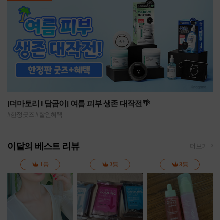
[더마토리 l 담곰이] 여름 피부 생존 대작전🌴
#한정굿즈 #할인혜택
이달의 베스트 리뷰
더보기
1
등
2
등
3
등