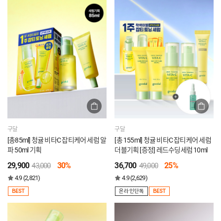
구달
구달
[총85ml] 청귤 비타C 잡티케어 세럼 알
[총 155ml] 청귤 비타C 잡티케어 세럼
파 50ml 기획
더블기획 [증정] 레드수딩세럼 10ml
29,900
30%
36,700
25%
43,000
49,000
4.9 (2,821)
4.9 (2,629)
BEST
온라인단독
BEST