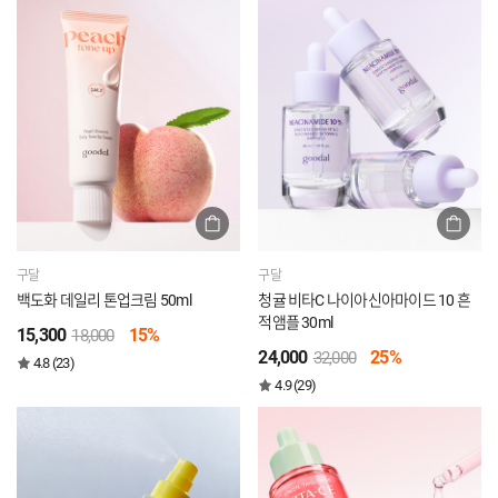
구달
구달
백도화 데일리 톤업크림 50ml
청귤 비타C 나이아신아마이드 10 흔
적앰플 30ml
15,300
15%
18,000
24,000
25%
32,000
4.8 (23)
4.9 (29)