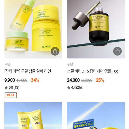
구달
구달
[잡티미백] 구달 청귤 알파 라인
청귤 비타C 15 잡티케어 앰플 16g
9,900
34%
24,000
25%
15,000
32,000
5.0 (13)
4.4 (26)
BEST