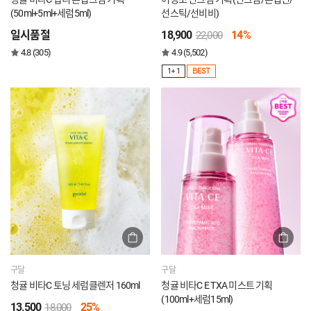
(50ml+5ml+세럼5ml)
선스틱/선비비)
일시품절
18,900
14%
22,000
4.8 (305)
4.9 (5,502)
1+1
BEST
구달
구달
청귤 비타C 토닝 세럼클렌저 160ml
청귤 비타C E TXA 미스트 기획
(100ml+세럼15ml)
13,500
25%
18,000