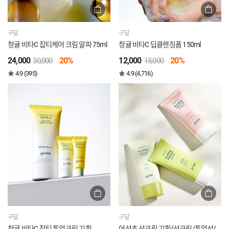
구달
구달
청귤 비타C 잡티케어 크림 알파 75ml
청귤 비타C 딥클렌징폼 150ml
24,000
20%
12,000
20%
30,000
15,000
4.9 (395)
4.9 (4,716)
구달
구달
청귤 비타C 잡티 톤업크림 기획
어성초 선크림 기획(선크림/톤업선/