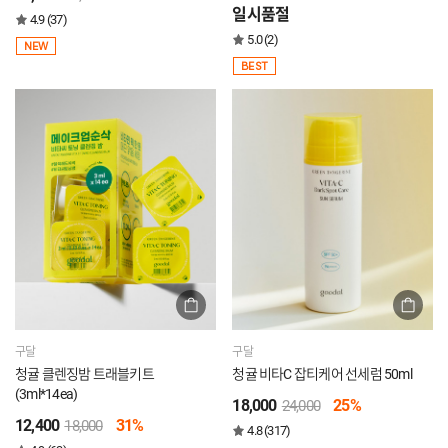
일시품절
4.9 (37)
5.0 (2)
NEW
BEST
구달
구달
청귤 클렌징밤 트래블키트
청귤 비타C 잡티케어 선세럼 50ml
(3ml*14ea)
18,000
25%
24,000
12,400
31%
18,000
4.8 (317)