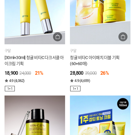
구달
구달
[30ml+30ml] 청귤 비타C 다크서클 아
청귤 비타C 아이패치 더블 기획
이크림 기획
(60+60매)
18,900
21%
28,800
26%
24,000
39,000
4.9 (4,062)
4.9 (4,659)
1+1
1+1