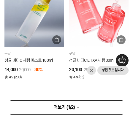
구달
구달
청귤 비타C 세럼 미스트 100ml
청귤 비타C E TXA 세럼 30ml
14,000
30%
20,100
28%
20,000
28,000
상담 챗봇입니다!
4.9 (200)
4.9 (65)
더보기 (
1
/2)