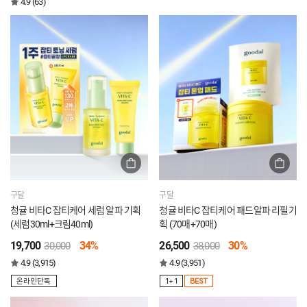
4.9 (63)
구달
구달
청귤 비타C 잡티케어 세럼 알파 기획
청귤 비타C 잡티케어 패드알파 리필기
(세럼30ml+크림40ml)
획 (70매+70매)
19,700
34%
26,500
30%
30,000
38,000
4.9 (3,915)
4.9 (3,951)
온라인단독
1+1
BEST