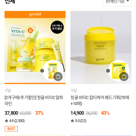
전체
구달
구달
[2개구매/추가할인] 청귤 비타C 알파
청귤 비타C 잡티케어 패드기획(70매
라인
+10매)
37,800
37%
14,900
43%
60,000
26,000
4.9 (2,500)
5.0 (22)
BEST