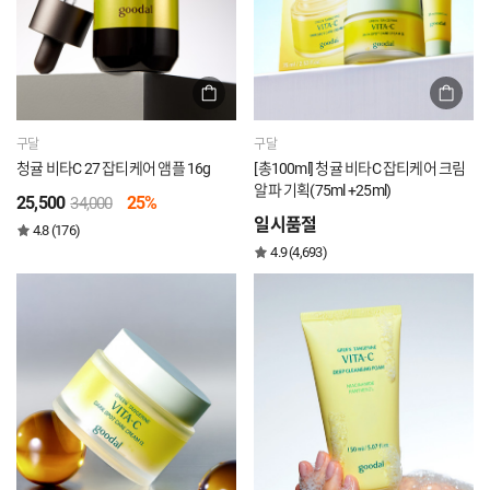
구달
구달
청귤 비타C 27 잡티케어 앰플 16g
[총100ml] 청귤 비타C 잡티케어 크림
알파 기획(75ml +25ml)
25,500
25%
34,000
일시품절
4.8 (176)
4.9 (4,693)