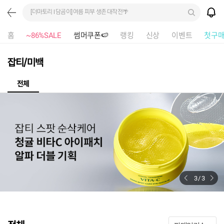
[더마토리 l 담곰이] 여름 피부 생존 대작전🌴
홈
~86%SALE
썸머쿠폰🍉
랭킹
신상
이벤트
첫구
잡티/미백
전체
1
/
3