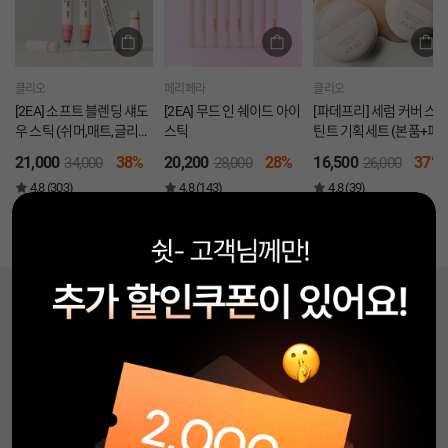
클리오
페리페라
클리오
[2EA] 소프트 블렌딩 섀도
[2EA] 무드 인 쉐이드 아이
[파데프리] 세럼 커버 스
우 스틱 (쉬머,매트,글리터
스틱
틴트 기획세트 (본품+퍼
3타입)
프 구성)
21,000
38%
20,200
28%
16,500
37%
34,000
28,000
26,000
4.8 (303)
4.8 (143)
4.8 (39)
NEW
NEW
Facebook
Instagram
Youtube
상담 챗봇입니다!
(주) 클리오
대표 : 한현옥 사업자 등록번호 : 211-86-22189
통신판매업 신고번호 : 제 2020-서울성동-00339호
사업자정보확인
개인정보 담당자 : 이연재 팀장
주소 : 서울 성동구 왕십리로 66 (성수동1가)