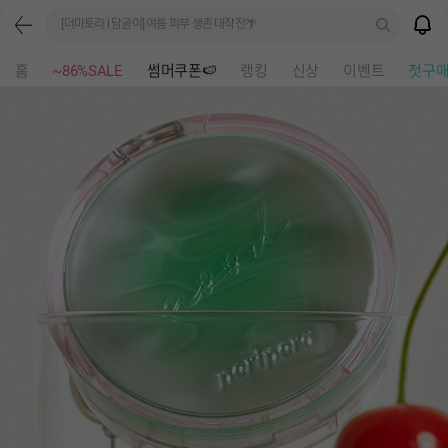
[더마토리 l 담곰이] 여름 피부 생존 대작전🌴
홈
~86%SALE
썸머쿠폰🍉
랭킹
신상
이벤트
첫구