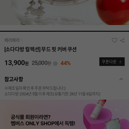
페리페라
[소다다방 컬렉션] 무드 핏 커버 쿠션
13,900
25,000
쿠폰다운
44%
원
원
참고사항
※제조일자 확인 후 주문 부탁드립니다:)
소다다방: 2024년 5월 이후 제조(유통기한: 26년 11월 6일까지)