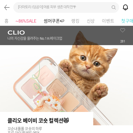
[더마토리 l 담곰이] 여름 피부 생존 대작전🌴
홈
~86%SALE
썸머쿠폰🍉
랭킹
신상
이벤트
첫구
나의 자신감을 올려주는 No.1 K-메이크업
281
클리오 베이비 코숏 컬렉션😻
꼬순내폴폴 코숏의 하루
프로 아이 팔레트 에어