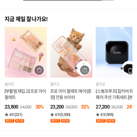
지금 제일 잘나가요!
클리오
클리오
클리오
[부활템 재입고] 프로 아이
프로 아이 팔레트 에어 [증
[스웻프루프] 킬커버 파운
팔레트
정] 전용 브러쉬
웨어 쿠션 기획세트 [본품
+리필] [증정] 퍼프2P
23,800
30%
23,200
32%
27,200
24%
34,000
34,000
36,000
4.9 (231)
4.9 (5,350)
4.9 (505)
BEST
NEW
BEST
NEW
BEST
NEW