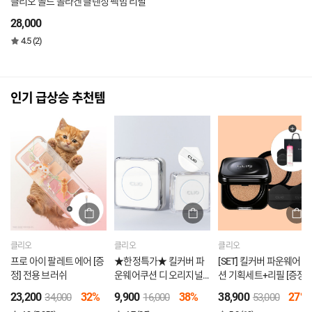
클리오 골드 콜라겐 클렌징 팩밤 리필
28,000
4.5 (2)
인기 급상승 추천템
클리오
클리오
클리오
프로 아이 팔레트 에어 [증
★한정특가★ 킬커버 파
[SET] 킬커버 파운웨어 쿠
정] 전용 브러쉬
운웨어쿠션 디 오리지널
션 기획세트+리필 [증정]
미니 (21N, 23N)
퍼프2P+글램틴트 미니
23,200
32%
9,900
38%
38,900
27%
34,000
16,000
53,000
+쇼핑백