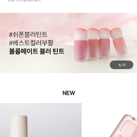
6
/
9
NEW