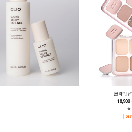
[클리오] 뮤즈 마스터 팔레트
18,900
30%
27,000
5.0 (290)
BEST
NEW