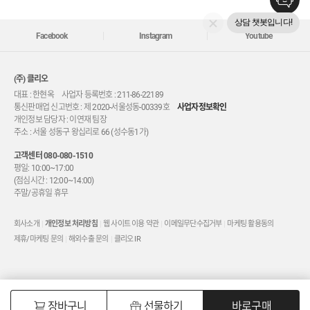
상담 챗봇입니다!
Facebook
Instagram
Youtube
(주) 클리오
대표 : 한현옥 사업자 등록번호 : 211-86-22189
통신판매업 신고번호 : 제 2020-서울성동-00339호
사업자정보확인
개인정보 담당자 : 이연재 팀장
주소 : 서울 성동구 왕십리로 66 (성수동1가)
고객센터
080-080-1510
평일: 10:00~17:00
(점심시간 : 12:00~14:00)
주말/공휴일 휴무
회사소개
개인정보 처리방침
웹 사이트 이용 약관
이메일무단수집거부
마케팅 활용동의
제휴/마케팅 문의
해외수출 문의
클리오 IR
0
바로구매
장바구니
선물하기
바로구매