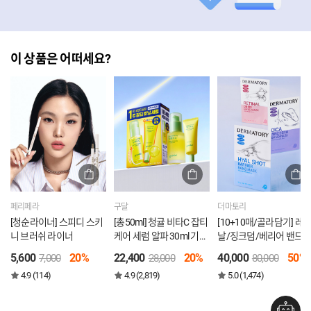
이 상품은 어떠세요?
페리페라
구달
더마토리
[청순라이너] 스피디 스키
[총50ml] 청귤 비타C 잡티
[10+10매/골라담기] 레
니 브러쉬 라이너
케어 세럼 알파 30ml 기획
날/징크덤/베리어 밴드
(30ml +20ml)
스크 [증정]밴드마스크 1
5,600
20%
22,400
20%
40,000
50%
7,000
28,000
80,000
매
4.9 (114)
4.9 (2,819)
5.0 (1,474)