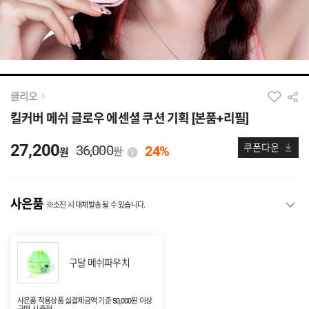
클리오
킬커버 메쉬 글로우 에센셜 쿠션 기획 [본품+리필]
27,200
36,000
쿠폰다운
24%
원
원
사은품
※소진 시 대체발송 될 수 있습니다.
구달 메쉬파우치
사은품 적용상품 실결제금액 기준 50,000원 이상