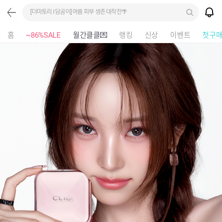
[더마토리 l 담곰이] 여름 피부 생존 대작전🌴
홈
~86%SALE
월간클클💌
랭킹
신상
이벤트
첫구