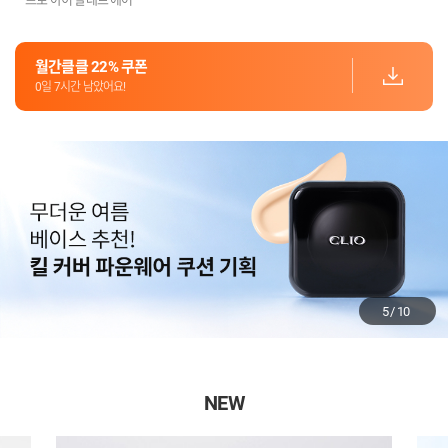
월간클클 22% 쿠폰
0일 7시간 남았어요!
5
/
10
NEW