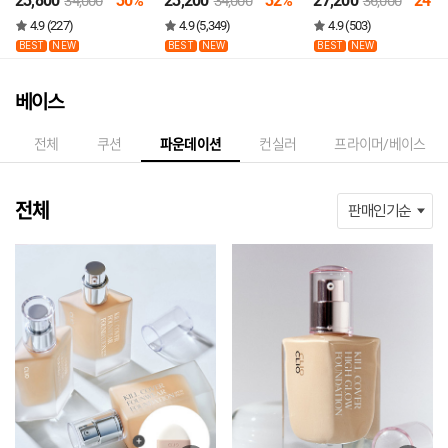
23,800
30%
23,200
32%
27,200
24%
34,000
34,000
36,000
4.9 (227)
4.9 (5,349)
4.9 (503)
BEST
NEW
BEST
NEW
BEST
NEW
베이스
전체
쿠션
파운데이션
컨실러
프라이머/베이스
전체