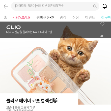
[더마토리 l 담곰이] 여름 피부 생존 대작전🌴
홈
~86%SALE
썸머쿠폰🍉
랭킹
신상
이벤트
첫구
나의 자신감을 올려주는 No.1 K-메이크업
281
클리오 베이비 코숏 컬렉션😻
꼬순내폴폴 코숏의 하루
프로 아이 팔레트 에어