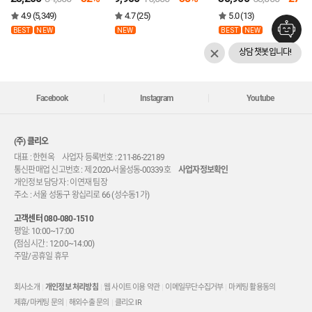
+쇼핑백
4.9 (5,349)
4.7 (25)
5.0 (13)
BEST
NEW
NEW
BEST
NEW
상담 챗봇입니다!
Facebook
Instagram
Youtube
(주) 클리오
대표 : 한현옥 사업자 등록번호 : 211-86-22189
통신판매업 신고번호 : 제 2020-서울성동-00339호
사업자정보확인
개인정보 담당자 : 이연재 팀장
주소 : 서울 성동구 왕십리로 66 (성수동1가)
고객센터
080-080-1510
평일: 10:00~17:00
(점심시간 : 12:00~14:00)
주말/공휴일 휴무
회사소개
개인정보 처리방침
웹 사이트 이용 약관
이메일무단수집거부
마케팅 활용동의
제휴/마케팅 문의
해외수출 문의
클리오 IR