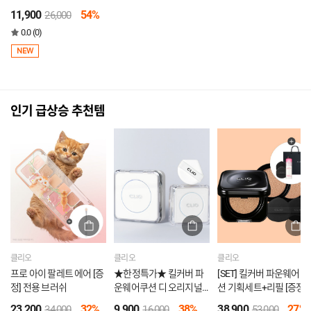
11,900
54%
26,000
0.0 (0)
NEW
인기 급상승 추천템
클리오
클리오
클리오
프로 아이 팔레트 에어 [증
★한정특가★ 킬커버 파
[SET] 킬커버 파운웨어 쿠
정] 전용 브러쉬
운웨어쿠션 디 오리지널
션 기획세트+리필 [증정]
미니 (21N, 23N)
퍼프2P+글램틴트 미니
23,200
32%
9,900
38%
38,900
27%
34,000
16,000
53,000