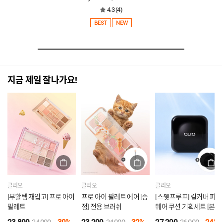
4.3 (4)
BEST
NEW
지금 제일 잘나가요!
클리오
클리오
클리오
[부활템 재입고] 프로 아이
프로 아이 팔레트 에어 [증
[스웻프루프] 킬커버 파운
팔레트
정] 전용 브러쉬
웨어 쿠션 기획세트 [본품
+리필] [증정] 퍼프2P