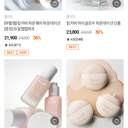
클리오
클리오
[부활템] 킬커버 파운웨어 파운데이션
킬커버 하이글로우 파운데이션 단품
[증정] 듀얼탭탭퍼프
23,800
30%
34,000
21,900
36%
34,000
4.8 (349)
4.9 (411)
BEST
BEST
NEW