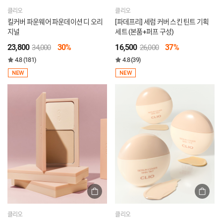
클리오
클리오
킬커버 파운웨어 파운데이션 디 오리
[파데프리] 세럼 커버 스킨 틴트 기획
지널
세트 (본품+퍼프 구성)
23,800
30%
16,500
37%
34,000
26,000
4.8 (181)
4.8 (39)
NEW
NEW
클리오
클리오