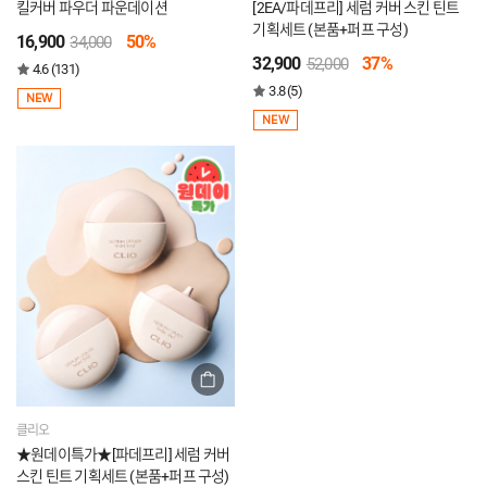
킬커버 파우더 파운데이션
[2EA/파데프리] 세럼 커버 스킨 틴트
기획세트 (본품+퍼프 구성)
16,900
50%
34,000
32,900
37%
52,000
4.6 (131)
3.8 (5)
NEW
NEW
클리오
★원데이특가★[파데프리] 세럼 커버
스킨 틴트 기획세트 (본품+퍼프 구성)