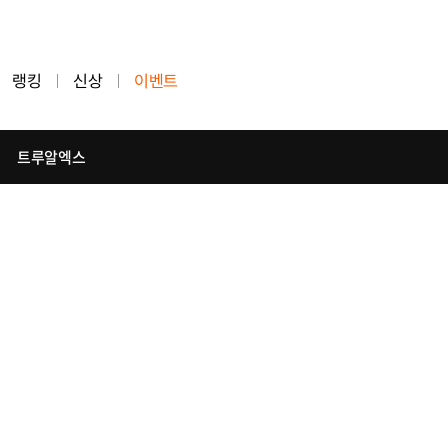
랭킹
신상
이벤트
트루알엑스