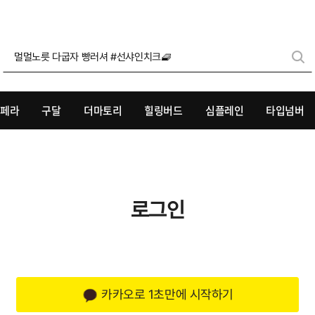
멀멀노릇 다굽자 빵러셔 #선샤인치크🧇
리페라
구달
더마토리
힐링버드
심플레인
타입넘버
로그인
카카오로 1초만에 시작하기