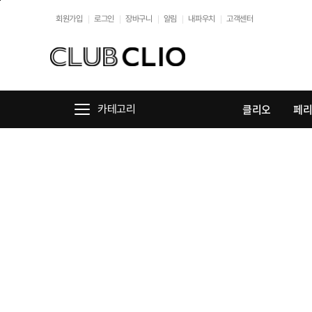
본문바로가기
회원가입
로그인
장바구니
알림
내파우치
고객센터
클리오
페
카테고리