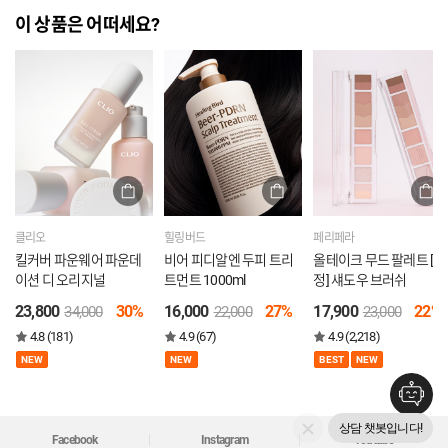
이 상품은 어떠세요?
클리오
힐링버드
페리페라
킬커버 파운웨어 파운데
비어 피디알엔 두피 트리
올테이크 무드 팔레트 [증
이션 디 오리지널
트먼트 1000ml
정] 섀도우 브러쉬
23,800
30%
16,000
27%
17,900
22%
34,000
22,000
23,000
4.8 (181)
4.9 (67)
4.9 (2,218)
NEW
NEW
BEST
NEW
상담 챗봇입니다!
Facebook
Instagram
Youtube