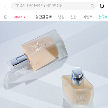
[더마토리 l 담곰이] 여름 피부 생존 대작전🌴
홈
~86%SALE
월간클클💌
랭킹
신상
이벤트
첫구