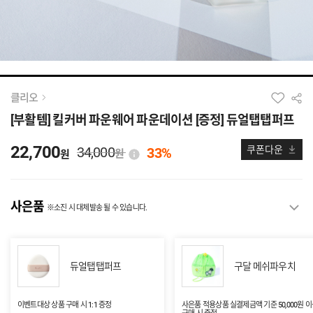
클리오
[부활템] 킬커버 파운웨어 파운데이션 [증정] 듀얼탭탭퍼프
22,700
34,000
쿠폰다운
33%
원
원
사은품
※소진 시 대체발송 될 수 있습니다.
듀얼탭탭퍼프
구달 메쉬파우치
이벤트대상 상품 구매 시 1:1 증정
사은품 적용상품 실결제금액 기준 50,000원 