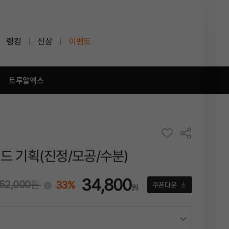
랭킹
신상
이벤트
트루알엑스
패드 기획(진정/모공/수분)
34,800
52,000
원
33%
!
쿠폰다운
원