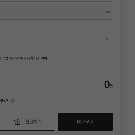
)
)
다.
)
기준 50,000원 이상 구매 시 증정
0
원
!
어요?
선물하기
바로구매