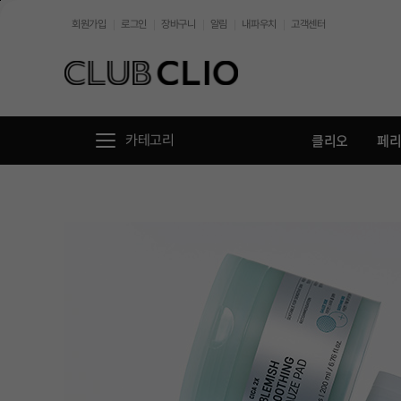
본문바로가기
회원가입
로그인
장바구니
알림
내파우치
고객센터
//
클리오
페
카테고리