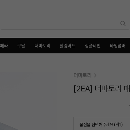
🖤철벽 베이스 #파운웨어쿠션🖤
리페라
구달
더마토리
힐링버드
심플레인
타입넘버
더마토리
[2EA] 더마토리 
옵션을 선택해주세요 (택1)