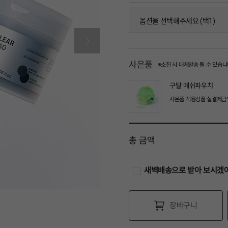
진정패드기획(70매+10매) (25AD
옵션을 선택해주세요 (택1)
모공패드기획(70매+10매) (25AD
사은품
※소진 시 대체발송 될 수 있습니
수분 패드기획(60매+10매) (25AD
구달 메쉬파우치
사은품 적용상품 실결제금액 
총 금액
새벽배송으로 받아 보시겠
장바구니