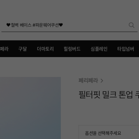
🖤철벽 베이스 #파운웨어쿠션🖤
리페라
구달
더마토리
힐링버드
심플레인
타입넘버
페리페라
필터핏 밀크 톤업 
옵션을 선택해주세요