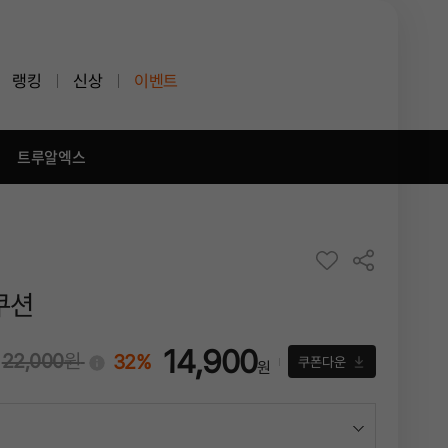
랭킹
신상
이벤트
트루알엑스
쿠션
14,900
22,000
원
32%
!
쿠폰다운
원