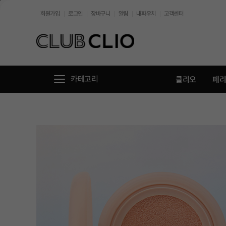
본문바로가기
회원가입
로그인
장바구니
알림
내파우치
고객센터
//
클리오
페
카테고리