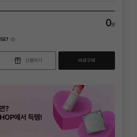
0
원
!
어요?
선물하기
바로구매