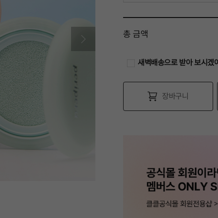
001 피치밀크
총 금액
002 민티밀크
새벽배송으로 받아 보시겠
장바구니