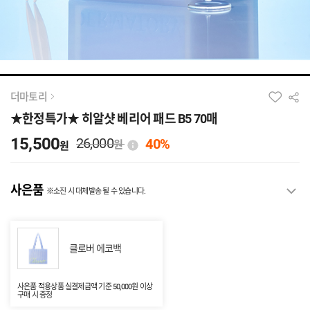
더마토리
★한정특가★ 히알샷 베리어 패드 B5 70매
15,500
26,000
40%
원
원
사은품
※소진 시 대체발송 될 수 있습니다.
클로버 에코백
사은품 적용상품 실결제금액 기준 50,000원 이상
구매 시 증정