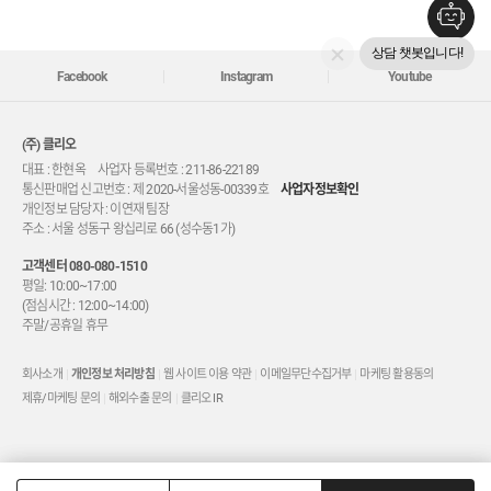
상담 챗봇입니다!
Facebook
Instagram
Youtube
(주) 클리오
대표 : 한현옥 사업자 등록번호 : 211-86-22189
통신판매업 신고번호 : 제 2020-서울성동-00339호
사업자정보확인
개인정보 담당자 : 이연재 팀장
주소 : 서울 성동구 왕십리로 66 (성수동1가)
고객센터
080-080-1510
평일: 10:00~17:00
(점심시간 : 12:00~14:00)
주말/공휴일 휴무
회사소개
개인정보 처리방침
웹 사이트 이용 약관
이메일무단수집거부
마케팅 활용동의
제휴/마케팅 문의
해외수출 문의
클리오 IR