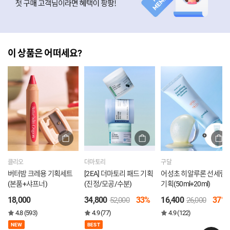
이 상품은 어떠세요?
클리오
더마토리
구달
버터밤 크레용 기획세트
[2EA] 더마토리 패드 기획
어성초 히알루론 선세럼
(본품+샤프너)
(진정/모공/수분)
기획(50ml+20ml)
18,000
34,800
33%
16,400
37%
52,000
26,000
4.8 (593)
4.9 (77)
4.9 (122)
NEW
BEST