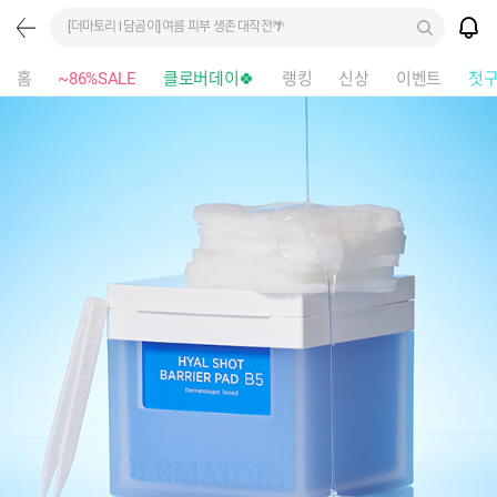
[더마토리 l 담곰이] 여름 피부 생존 대작전🌴
홈
~86%SALE
클로버데이🍀
랭킹
신상
이벤트
첫