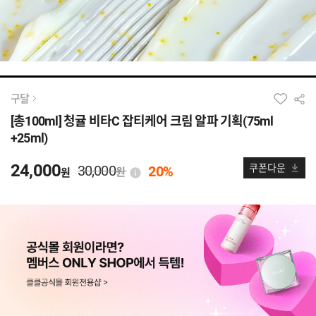
구달
[총100ml] 청귤 비타C 잡티케어 크림 알파 기획(75ml
+25ml)
24,000
30,000
쿠폰다운
20%
원
원