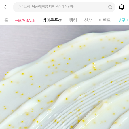
[더마토리 l 담곰이] 여름 피부 생존 대작전🌴
홈
~86%SALE
썸머쿠폰🍉
랭킹
신상
이벤트
첫구