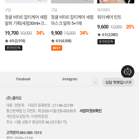
구달
구달
페리페라
청귤 비타C 잡티케어 세럼
청귤 비타C 잡티케어 세럼
워터 베어 틴트
알파 기획(세럼30ml+크
마스크 알파 5+1매
9,600
20%
12,000
림40ml)
19,700
34%
9,900
34%
30,000
15,000
4.9 (2,080)
4.9 (3,918)
4.9 (4,938)
온라인단독
온라인단독
BEST
Facebook
Instagram
Youtube
상담 챗봇입니다!
(주) 클리오
대표 : 한현옥 사업자 등록번호 : 211-86-22189
통신판매업 신고번호 : 제 2020-서울성동-00339호
사업자정보확인
개인정보 담당자 : 이연재 팀장
주소 : 서울 성동구 왕십리로 66 (성수동1가)
고객센터
080-080-1510
평일: 10:00~17:00