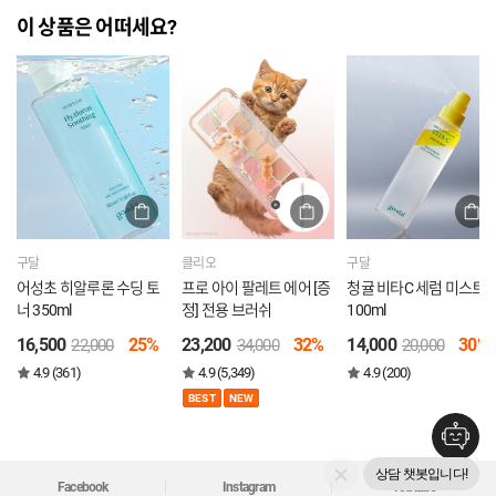
이 상품은 어떠세요?
구달
클리오
구달
어성초 히알루론 수딩 토
프로 아이 팔레트 에어 [증
청귤 비타C 세럼 미스트
너 350ml
정] 전용 브러쉬
100ml
16,500
25%
23,200
32%
14,000
30%
22,000
34,000
20,000
4.9 (361)
4.9 (5,349)
4.9 (200)
BEST
NEW
상담 챗봇입니다!
Facebook
Instagram
Youtube