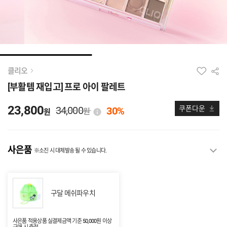
클리오
[부활템 재입고] 프로 아이 팔레트
23,800
34,000
쿠폰다운
30%
원
원
사은품
※소진 시 대체발송 될 수 있습니다.
구달 메쉬파우치
사은품 적용상품 실결제금액 기준 50,000원 이상