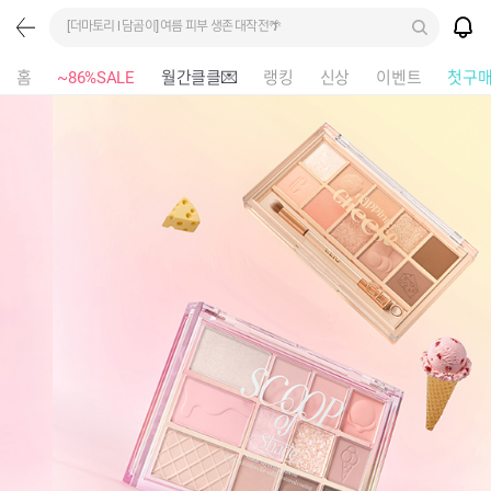
[더마토리 l 담곰이] 여름 피부 생존 대작전🌴
홈
~86%SALE
월간클클💌
랭킹
신상
이벤트
첫구