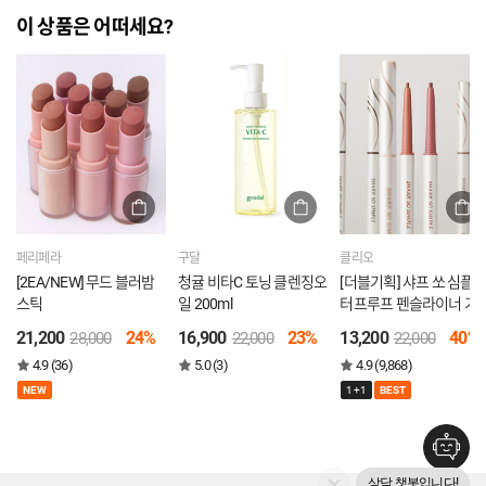
이 상품은 어떠세요?
페리페라
구달
클리오
[2EA/NEW] 무드 블러밤
청귤 비타C 토닝 클렌징오
[더블기획] 샤프 쏘 심플 
스틱
일 200ml
터프루프 펜슬라이너 기
획
21,200
24%
16,900
23%
13,200
40%
28,000
22,000
22,000
4.9 (36)
5.0 (3)
4.9 (9,868)
NEW
1+1
BEST
상담 챗봇입니다!