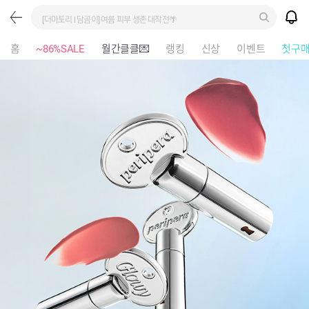
[더마토리 l 담곰이] 여름 피부 생존 대작전🌴
홈
~86%SALE
월간클클💌
랭킹
신상
이벤트
첫구