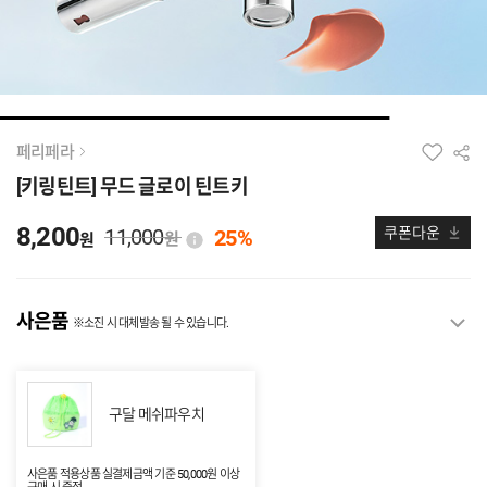
페리페라
[키링틴트] 무드 글로이 틴트키
8,200
11,000
쿠폰다운
25%
원
원
사은품
※소진 시 대체발송 될 수 있습니다.
구달 메쉬파우치
사은품 적용상품 실결제금액 기준 50,000원 이상