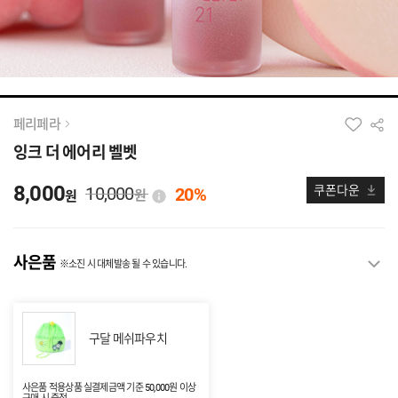
페리페라
잉크 더 에어리 벨벳
8,000
10,000
쿠폰다운
20%
원
원
사은품
※소진 시 대체발송 될 수 있습니다.
구달 메쉬파우치
사은품 적용상품 실결제금액 기준 50,000원 이상