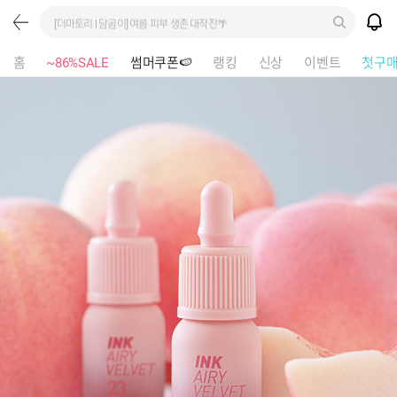
[더마토리 l 담곰이] 여름 피부 생존 대작전🌴
홈
~86%SALE
썸머쿠폰🍉
랭킹
신상
이벤트
첫구