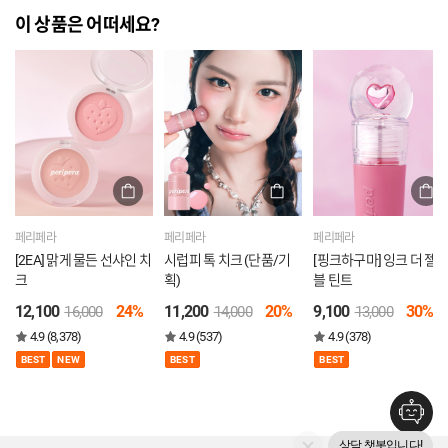
이 상품은 어떠세요?
페리페라
페리페라
페리페라
[2EA] 맑게 물든 선샤인 치
시럽피 톡 치크 (단품/기
[핑크하구마] 잉크 더 젤
크
획)
블 틴트
12,100
24%
11,200
20%
9,100
30%
16,000
14,000
13,000
4.9 (8,378)
4.9 (537)
4.9 (378)
BEST
NEW
BEST
BEST
상담 챗봇입니다!