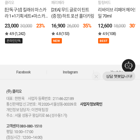
클리오
페리페라
힐링버드
[단독구성] 킬래쉬 마스카
[2EA] 무드 글로이 틴트
리바이브 리페어 헤어오
라 1+1기획세트+마스카
(증정) 하트 포션 홀더키링
일 70ml
라 리무버
23,000
23%
16,900
35%
12,600
30%
30,000
26,000
18,000
4.9 (1,242)
4.8 (153)
4.9 (108)
온라인단독
NEW
BEST
Facebook
Instagram
Youtube
상담 챗봇입니다!
(주) 클리오
대표 : 한현옥 사업자 등록번호 : 211-86-22189
통신판매업 신고번호 : 제 2020-서울성동-00339호
사업자정보확인
개인정보 담당자 : 이연재 팀장
주소 : 서울 성동구 왕십리로 66 (성수동1가)
고객센터
080-080-1510
평일: 10:00~17:00
(점심시간 : 12:00~14:00)