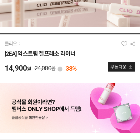
클리오
[2EA] 익스트림 젤프레소 라이너
14,900
24,000
쿠폰다운
38%
원
원