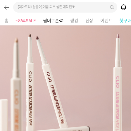
[더마토리 l 담곰이] 여름 피부 생존 대작전🌴
홈
~86%SALE
썸머쿠폰🍉
랭킹
신상
이벤트
첫구