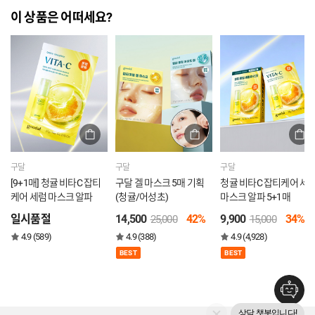
이 상품은 어떠세요?
구달
구달
구달
[9+1매] 청귤 비타C 잡티
구달 겔 마스크 5매 기획
청귤 비타C 잡티케어 세
케어 세럼 마스크 알파
(청귤/어성초)
마스크 알파 5+1매
일시품절
14,500
42%
9,900
34%
25,000
15,000
4.9 (589)
4.9 (388)
4.9 (4,928)
BEST
BEST
상담 챗봇입니다!