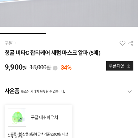
구달
청귤 비타C 잡티케어 세럼 마스크 알파 (5매)
9,900
15,000
쿠폰다운
34%
원
원
사은품
※소진 시 대체발송 될 수 있습니다.
구달 메쉬파우치
사은품 적용상품 실결제금액 기준 50,000원 이상