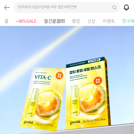
[더마토리 l 담곰이] 여름 피부 생존 대작전🌴
홈
~86%SALE
월간클클💌
랭킹
신상
이벤트
첫구