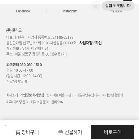
상담 챗봇입니다!
Facebook
Instagram
Youtube
(주) 클리오
대표 : 한현옥 사업자 등록번호 : 211-86-22189
통신판매업 신고번호 : 제 2020-서울성동-00339호
사업자정보확인
개인정보 담당자 : 이연재 팀장
주소 : 서울 성동구 왕십리로 66 (성수동1가)
고객센터
080-080-1510
평일: 10:00~17:00
(점심시간 : 12:00~14:00)
주말/공휴일 휴무
회사소개
개인정보 처리방침
웹 사이트 이용 약관
이메일무단수집거부
마케팅 활용동의
제휴/마케팅 문의
해외수출 문의
클리오 IR
0
바로구매
장바구니
선물하기
바로구매
카테고리
검색
홈
마이
장바구니