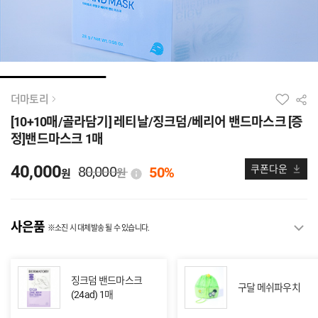
더마토리
[10+10매/골라담기] 레티날/징크덤/베리어 밴드마스크 [증
정]밴드마스크 1매
40,000
80,000
쿠폰다운
50%
원
원
사은품
※소진 시 대체발송 될 수 있습니다.
징크덤 밴드마스크
구달 메쉬파우치
(24ad) 1매