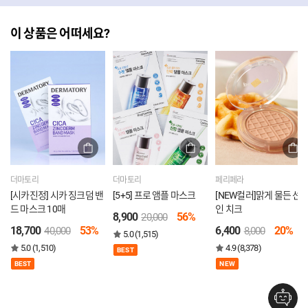
이 상품은 어떠세요?
더마토리
더마토리
페리페라
[시카진정] 시카 징크덤 밴
[5+5] 프로 앰플 마스크
[NEW컬러]맑게 물든 선
드 마스크 10매
인 치크
8,900
56%
20,000
18,700
53%
6,400
20%
40,000
8,000
5.0 (1,515)
5.0 (1,510)
4.9 (8,378)
BEST
BEST
NEW