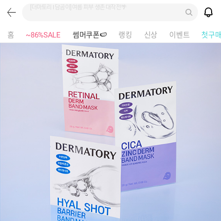
홈
~86%SALE
썸머쿠폰🍉
랭킹
신상
이벤트
첫구