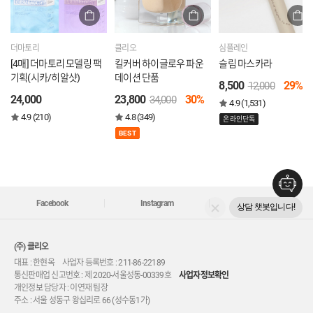
더마토리
클리오
심플레인
[4매] 더마토리 모델링 팩
킬커버 하이글로우 파운
슬림 마스카라
기획(시카/히알샷)
데이션 단품
8,500
29%
12,000
24,000
23,800
30%
34,000
4.9 (1,531)
4.9 (210)
4.8 (349)
온라인단독
BEST
Facebook
Instagram
Youtube
상담 챗봇입니다!
(주) 클리오
대표 : 한현옥 사업자 등록번호 : 211-86-22189
통신판매업 신고번호 : 제 2020-서울성동-00339호
사업자정보확인
개인정보 담당자 : 이연재 팀장
주소 : 서울 성동구 왕십리로 66 (성수동1가)