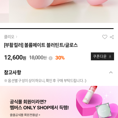
클리오
[부활컬러] 볼륨메이트 블러틴트/글로스
12,600
18,000
쿠폰다운
30%
원
원
참고사항
※ 옵션별 구성이 상이하오니, 확인 후 구매 부탁드립니다. :)