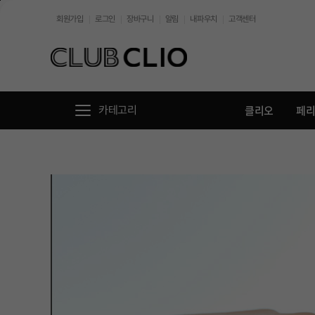
본문바로가기
회원가입
로그인
장바구니
알림
내파우치
고객센터
//
클리오
페
카테고리