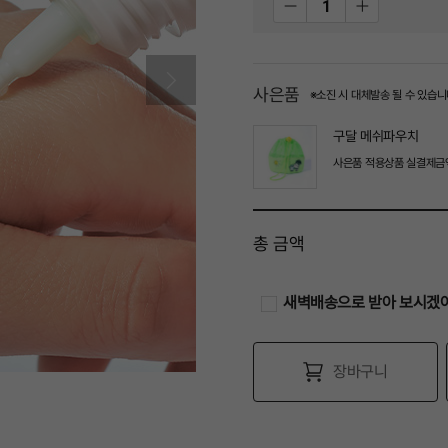
사은품
※소진 시 대체발송 될 수 있습니
구달 메쉬파우치
사은품 적용상품 실결제금액 
총 금액
새벽배송으로 받아 보시겠
장바구니