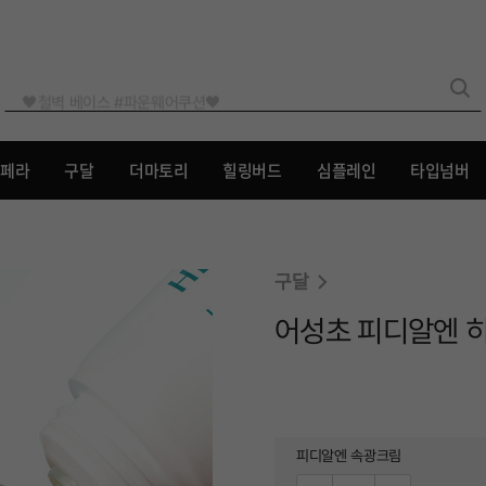
🖤철벽 베이스 #파운웨어쿠션🖤
리페라
구달
더마토리
힐링버드
심플레인
타입넘버
구달
어성초 피디알엔 히
피디알엔 속광크림