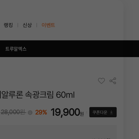
랭킹
신상
이벤트
트루알엑스
알루론 속광크림 60ml
19,900
28,000
원
29%
!
쿠폰다운
원