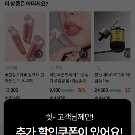
이 상품은 어떠세요?
페리페라
더마토리
구달
★한정특가★ 잉크 더 젤
히알루론 펩타이드 립 생
청귤 비타C 15 잡티케어
러블 틴트 [6~8호]
기 플럼핑 밤+키링홀더
앰플 16g
(로즈)
13,000
9,900
50%
24,000
25%
20,000
32,000
5.0 (43)
4.8 (74)
4.4 (26)
BEST
BEST
상담 챗봇입니다!
Facebook
Instagram
Youtube