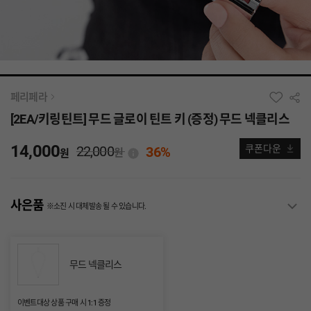
페리페라
[2EA/키링틴트] 무드 글로이 틴트 키 (증정) 무드 넥클리스
14,000
22,000
쿠폰다운
36%
원
원
사은품
※소진 시 대체발송 될 수 있습니다.
무드 넥클리스
이벤트대상 상품 구매 시 1:1 증정