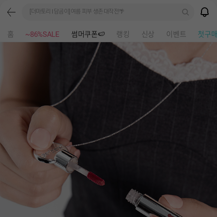
[더마토리 l 담곰이] 여름 피부 생존 대작전🌴
홈
~86%SALE
썸머쿠폰🍉
랭킹
신상
이벤트
첫구