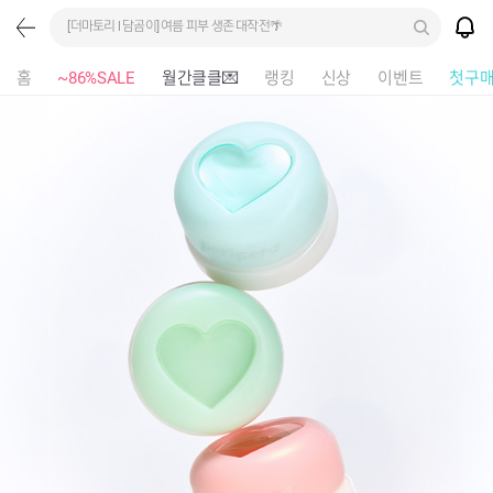
[더마토리 l 담곰이] 여름 피부 생존 대작전🌴
홈
~86%SALE
월간클클💌
랭킹
신상
이벤트
첫구