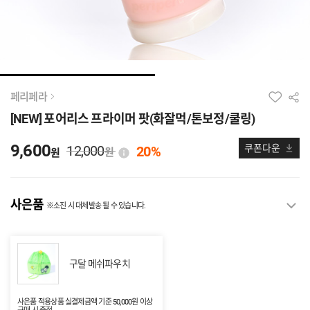
페리페라
[NEW] 포어리스 프라이머 팟(화잘먹/톤보정/쿨링)
9,600
12,000
쿠폰다운
20%
원
원
사은품
※소진 시 대체발송 될 수 있습니다.
구달 메쉬파우치
사은품 적용상품 실결제금액 기준 50,000원 이상