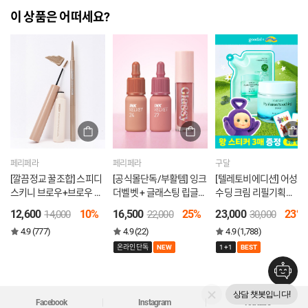
이 상품은 어떠세요?
페리페라
페리페라
구달
[깔끔정교 꿀조합] 스피디
[공식몰단독/부활템] 잉크
[텔레토비에디션] 어성초
스키니 브로우+브로우 마
더벨벳 + 글래스팅 립글로
수딩 크림 리필기획
스카라
스
(75ml*2개+왕스티커 3
12,600
10%
16,500
25%
23,000
23%
14,000
22,000
30,000
(랜덤))
4.9 (777)
4.9 (22)
4.9 (1,788)
온라인단독
NEW
1+1
BEST
상담 챗봇입니다!
Facebook
Instagram
Youtube