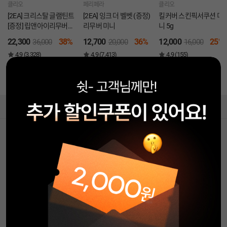
클리오
페리페라
클리오
[2EA] 크리스탈 글램틴트
[2EA] 잉크 더 벨벳 (증정)
킬커버 스킨픽서쿠션 미
[증정] 립앤아이리무버
리무버 미니
니 5g
31ml
22,300
38%
12,700
36%
12,000
25%
36,000
20,000
16,000
4.9 (3,328)
4.9 (7,413)
4.9 (155)
NEW
BEST
온라인단독
Facebook
Instagram
Youtube
상담 챗봇입니다!
(주) 클리오
대표 : 한현옥 사업자 등록번호 : 211-86-22189
통신판매업 신고번호 : 제 2020-서울성동-00339호
사업자정보확인
개인정보 담당자 : 이연재 팀장
주소 : 서울 성동구 왕십리로 66 (성수동1가)
고객센터
080-080-1510
평일: 10:00~17:00
(점심시간 : 12:00~14:00)
주말/공휴일 휴무