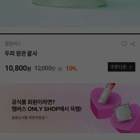
힐링버드
두피 왕관 괄사
10,800
12,000
쿠폰다운
10%
원
원