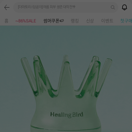
[더마토리 l 담곰이] 여름 피부 생존 대작전🌴
홈
~86%SALE
썸머쿠폰🍉
랭킹
신상
이벤트
첫구