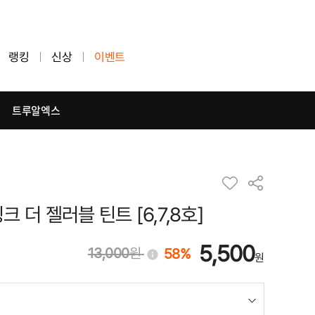
랭킹
신상
이벤트
트루알엑스
 더 젤러블 틴트 [6,7,8호]
5,500
13,000
원
58%
!
원