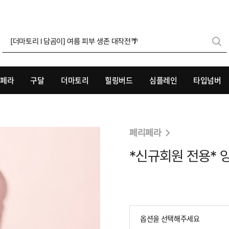
🖤철벽 베이스 #파운웨어쿠션🖤
리페라
구달
더마토리
힐링버드
심플레인
타입넘버
페리페라
*신규회원 전용* 잉크
옵션을 선택해주세요