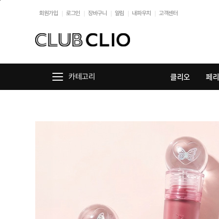
본문바로가기
회원가입
로그인
장바구니
알림
내파우치
고객센터
//
클리오
페
카테고리