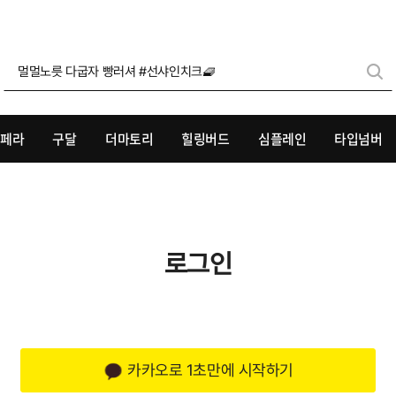
멀멀노릇 다굽자 빵러셔 #선샤인치크🧇
리페라
구달
더마토리
힐링버드
심플레인
타입넘버
로그인
카카오로 1초만에 시작하기