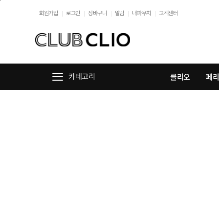
본문바로가기
회원가입
로그인
장바구니
알림
내파우치
고객센터
클리오
페
카테고리