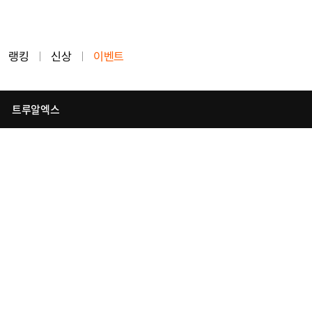
랭킹
신상
이벤트
트루알엑스