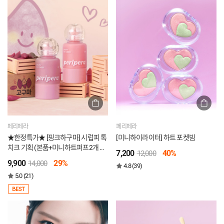
페리페라
페리페라
★한정특가★ [핑크하구마] 시럽피 톡
[미니하이라이터] 하트 포켓빔
치크 기획 (본품+미니하트퍼프2개 구
7,200
40%
12,000
성)
9,900
29%
14,000
4.8 (39)
5.0 (21)
BEST