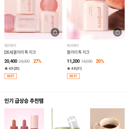
페리페라
페리페라
[2EA] 블러리 톡 치크
블러리 톡 치크
20,400
27%
11,200
20%
28,000
14,000
4.9 (20)
4.8 (31)
BEST
BEST
인기 급상승 추천템