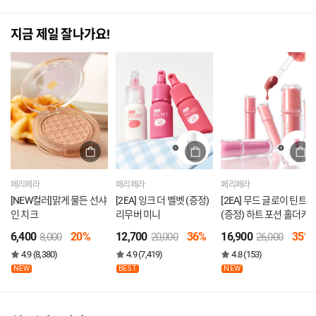
지금 제일 잘나가요!
페리페라
페리페라
페리페라
[NEW컬러]맑게 물든 선샤
[2EA] 잉크 더 벨벳 (증정)
[2EA] 무드 글로이 틴트
인 치크
리무버 미니
(증정) 하트 포션 홀더키
6,400
20%
12,700
36%
16,900
35%
8,000
20,000
26,000
4.9 (8,380)
4.9 (7,419)
4.8 (153)
NEW
BEST
NEW