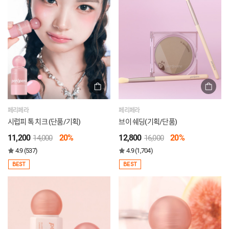
페리페라
페리페라
시럽피 톡 치크 (단품/기획)
브이 쉐딩(기획/단품)
11,200
20%
12,800
20%
14,000
16,000
4.9 (537)
4.9 (1,704)
BEST
BEST