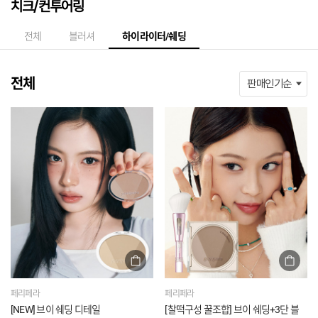
치크/컨투어링
전체
블러셔
하이라이터/쉐딩
전체
페리페라
페리페라
[NEW] 브이 쉐딩 디테일
[찰떡구성 꿀조합] 브이 쉐딩+3단 블