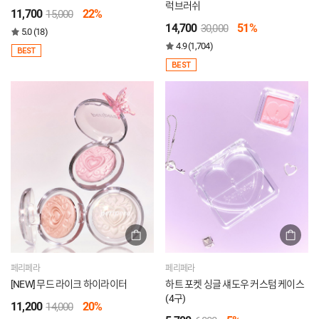
럭브러쉬
11,700
22%
15,000
14,700
51%
30,000
5.0 (18)
4.9 (1,704)
BEST
BEST
페리페라
페리페라
[NEW] 무드 라이크 하이라이터
하트 포켓 싱글 섀도우 커스텀 케이스
(4구)
11,200
20%
14,000