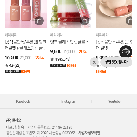
페리페라
페리페라
페리페라
[공식몰단독/부활템] 잉크
잉크 글래스팅 립글로스
[공식몰단독/부활템] 잉
더벨벳 + 글래스팅 립글로
더 벨벳
9,600
20%
12,000
스
16,500
25%
8,000
20%
22,000
10,000
4.9 (5,743)
상담 챗봇입니다!
4.9 (22)
4.9 (7,418)
온라인단독
BEST
온라인단독
NEW
BEST
Facebook
Instagram
Youtube
(주) 클리오
대표 : 한현옥 사업자 등록번호 : 211-86-22189
통신판매업 신고번호 : 제 2020-서울성동-00339호
사업자정보확인