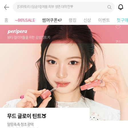
[더마토리 l 담곰이] 여름 피부 생존 대작전🌴
홈
~86%SALE
썸머쿠폰🍉
랭킹
신상
이벤트
첫구
뷰티-얼리어들을 위한 감성치트키
711
무드 글로이 틴트🍑
말랑촉촉 청초광택