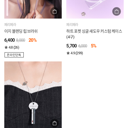
페리페라
페리페라
이지 블렌딩 립 브러쉬
하트 포켓 싱글 섀도우 커스텀 케이스
(4구)
6,400
20%
8,000
5,700
5%
6,000
4.8 (26)
4.9 (299)
온라인단독