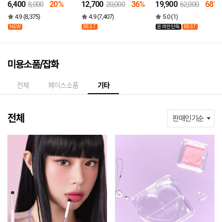
6,400
20%
12,700
36%
19,900
68%
8,000
20,000
62,000
틴트 2호
4.9 (8,375)
4.9 (7,407)
5.0 (1)
NEW
BEST
온라인단독
BEST
미용소품/잡화
전체
페이스소품
기타
전체