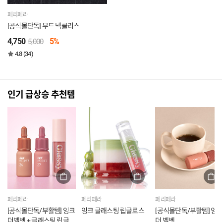
페리페라
[공식몰단독] 무드 넥클리스
4,750
5%
5,000
4.8 (34)
인기 급상승 추천템
페리페라
페리페라
페리페라
[공식몰단독/부활템] 잉크
잉크 글래스팅 립글로스
[공식몰단독/부활템] 잉
더벨벳 + 글래스팅 립글로
더 벨벳