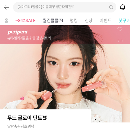
[더마토리 l 담곰이] 여름 피부 생존 대작전🌴
홈
~86%SALE
월간클클💌
랭킹
신상
이벤트
첫구
뷰티-얼리어들을 위한 감성치트키
710
무드 글로이 틴트🍑
말랑촉촉 청초광택