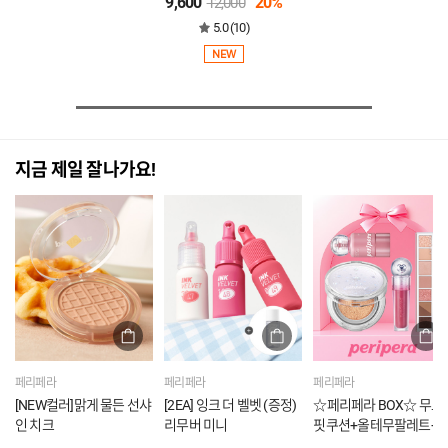
9,600
20%
12,000
5.0 (10)
NEW
지금 제일 잘나가요!
페리페라
페리페라
페리페라
[NEW컬러]맑게 물든 선샤
[2EA] 잉크 더 벨벳 (증정)
☆페리페라 BOX☆ 무드
인 치크
리무버 미니
핏쿠션+올테무팔레트+
럽피톡치크 (증정) 젤러