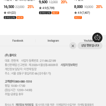
9,600
20%
12,000
스
16,500
25%
8,000
20%
22,000
10,000
4.9 (5,739)
4.9 (22)
4.9 (7,407)
온라인단독
BEST
온라인단독
NEW
BEST
Facebook
Instagram
Youtube
상담 챗봇입니다!
(주) 클리오
대표 : 한현옥 사업자 등록번호 : 211-86-22189
통신판매업 신고번호 : 제 2020-서울성동-00339호
사업자정보확인
개인정보 담당자 : 이연재 팀장
주소 : 서울 성동구 왕십리로 66 (성수동1가)
고객센터
080-080-1510
평일: 10:00~17:00
(점심시간 : 12:00~14:00)
주말/공휴일 휴무
회사소개
개인정보 처리방침
웹 사이트 이용 약관
이메일무단수집거부
마케팅 활용동의