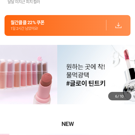
달달 미지근 피치 컬러
월간클클 22% 쿠폰
1일 2시간 남았어요!
6
/
10
NEW