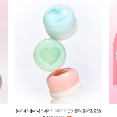
[페리페라] [NEW] 포어리스 프라이머 팟(화잘먹/톤보정/쿨링)